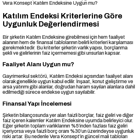
Vera Konsept Katılım Endeksine Uygun mu?
Katılım Endeksi Kriterlerine Göre
Uygunluk Değerlendirmesi
Bir şirketin Katılım Endeksine girebilmesi için hem faaliyet
alanının hem de finansal tablolarının belirli kriterleri karşılaması
gerekmektedir. Bu kriterler şirketin varlık yapısı, borçlanma
şekli ve gelirlerinin faiz içermemesi gibi unsurları kapsar.
Faaliyet Alanı Uygun mu?
Gayrimenkul sektörü, Katılım Endeksi açısından faaliyet alanı
olarak genellikle uygun kabul edilir. İnşaat, konut geliştirme ve
arsa yatırımı gibi alanlar, doğrudan haram sayılan alanlara dahil
edilmediği sürece endekse uygun sayılabilir.
Finansal Yapı İncelemesi
Şirketin bilançosunda yer alan faizli borçlar, faiz geliri ve diğer
faiz içeren kalemler Katılım Endeksine uyumda belirleyici olur.
Eğer şirketin toplam varlıklarının %5’inden fazlası faiz geliri
içeriyorsa veya faizli borç oranı %30’un üzerindeyse uygunluk
riski artar. Bu nedenle Vera Konsept’in güncel mali tabloları