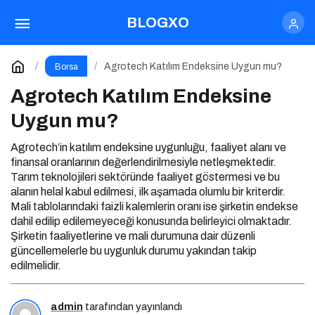
Agrotech Katılım Endeksine Uygun mu?
BLOGXO
Yorum Yap
Agrotech Katılım Endeksine Uygun mu?
Borsa
Agrotech Katılım Endeksine
Uygun mu?
Agrotech’in katılım endeksine uygunluğu, faaliyet alanı ve
finansal oranlarının değerlendirilmesiyle netleşmektedir.
Tarım teknolojileri sektöründe faaliyet göstermesi ve bu
alanın helal kabul edilmesi, ilk aşamada olumlu bir kriterdir.
Mali tablolarındaki faizli kalemlerin oranı ise şirketin endekse
dahil edilip edilemeyeceği konusunda belirleyici olmaktadır.
Şirketin faaliyetlerine ve mali durumuna dair düzenli
güncellemelerle bu uygunluk durumu yakından takip
edilmelidir.
admin
tarafından yayınlandı