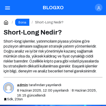
Short-Long Nedir?
Yorum Yap
BLOGXO
Short-Long Nedir?
Borsa
Short-Long Nedir?
Short–long işlemler, yatırımcıların piyasa yönüne göre
pozisyon almasını sağlayan stratejik yatırım yöntemleridir.
Doğru analiz ve iyi bir risk yönetimiyle kazanç sağlamak
mümkün olsa da, yüksek kaldıraç ve fiyat oynaklığı ciddi
riskler barındırır. Özellikle kripto para gibi volatil piyasalarda
bu stratejilerin dikkatli kullanılması gerekir. Başarılı işlemler
için bilgi, deneyim ve analiz becerileri temel gereksinimdir.
admin
tarafından yayınlandı
8 Haziran 2025, 12:00
yayınlandı
8 Haziran 2025,
16:15
güncellendi
5dk, 23sn