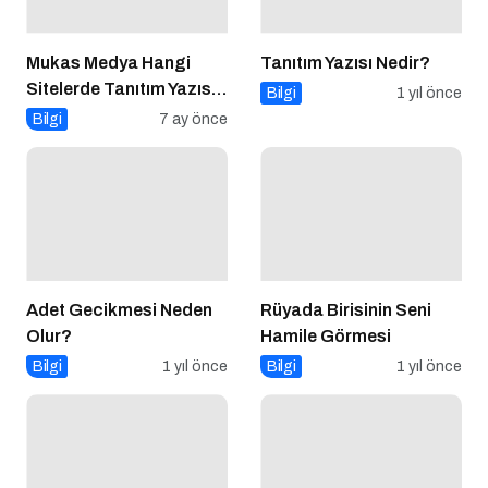
Mukas Medya Hangi
Tanıtım Yazısı Nedir?
Sitelerde Tanıtım Yazısı
Bilgi
1 yıl önce
Yayınlıyor?
Bilgi
7 ay önce
Adet Gecikmesi Neden
Rüyada Birisinin Seni
Olur?
Hamile Görmesi
Bilgi
1 yıl önce
Bilgi
1 yıl önce