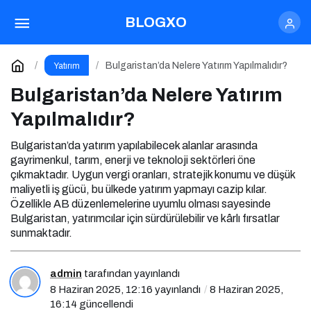
Bulgaristan’da Nelere Yatırım Yapılmalıdır?
BLOGXO
Yorum Yap
Bulgaristan’da Nelere Yatırım Yapılmalıdır?
Yatırım
Bulgaristan’da Nelere Yatırım
Yapılmalıdır?
Bulgaristan’da yatırım yapılabilecek alanlar arasında
gayrimenkul, tarım, enerji ve teknoloji sektörleri öne
çıkmaktadır. Uygun vergi oranları, stratejik konumu ve düşük
maliyetli iş gücü, bu ülkede yatırım yapmayı cazip kılar.
Özellikle AB düzenlemelerine uyumlu olması sayesinde
Bulgaristan, yatırımcılar için sürdürülebilir ve kârlı fırsatlar
sunmaktadır.
admin
tarafından yayınlandı
8 Haziran 2025, 12:16
yayınlandı
8 Haziran 2025,
16:14
güncellendi