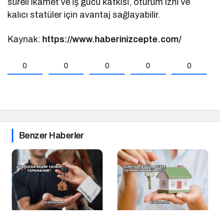
süreli ikamet ve iş gücü katkısı, oturum izni ve
kalıcı statüler için avantaj sağlayabilir.
Kaynak:
https://www.haberinizcepte.com/
0
0
0
0
0
Benzer Haberler